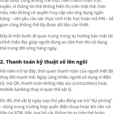
nhặt được cũng không thể thực hiện thanh toán trực
tuyến, vì thông tin thẻ không hiển thị trên mặt thẻ. Hơn
nữa, nếu không có quyền truy cập vào ứng dụng ngân
hàng – vốn yêu cầu xác thực sinh trắc học hoặc mã PIN – kẻ
gian cũng không thể lấy được dữ liệu cần thiết.
Đây là một bước đi quan trọng trong xu hướng bảo mật tài
chính hiện đại, giúp người dùng an tâm hơn khi sử dụng
thẻ trong đời sống hàng ngày.
2. Thanh toán kỹ thuật số lên ngôi
Vài năm trở lại đây, thói quen thanh toán của người Việt đã
thay đổi mạnh mẽ. Ngày càng nhiều người sử dụng ví điện
tử, mã QR, thanh toán không tiếp xúc (contactless) hoặc
mobile banking thay vì quẹt thẻ vật lý.
Do đó, thẻ vật lý ngày nay chủ yếu đóng vai trò “dự phòng”
– dùng trong trường hợp quên điện thoại hoặc khi cần rút
tiền tại ATM. Việc loại bỏ các thông tin in trên thẻ hoàn