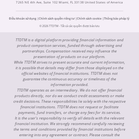
7265 NE 4th Ave, Suite 102 Miami, FL 33138 United States of America
Điều khoản sử dụng
Chính sách quyền riêng tư
Chính sách cookie
Thông báo pháp lý
© 2026 TTDTM - Tất cả các quyền được bảo lưu
TTDTM is a digital platform providing financial information and
product comparison services, funded through advertising and
partnerships. Compensation received may influence the
presentation of products on our platform.
While TTDTM strives to present accurate and current information,
it is possible that details may differ from those displayed on the
official websites of financial institutions. TTDTM does not
guarantee the continuous accuracy or timeliness of the
information provided.
TTDTM operates as an intermediary. We do not offer financial
products directly, nor do we conduct credit assessments or make
credit decisions. These responsibilities lie solely with the respective
financial institutions. TTDTM does not request or facilitate
payments, fund transfers, or charge any fees for its services.
It is the user's responsibility to verify all details with the relevant
financial institution. We strongly recommend carefully reviewing
the terms and conditions provided by financial institutions before
entering into any agreement or contract. Please consult the