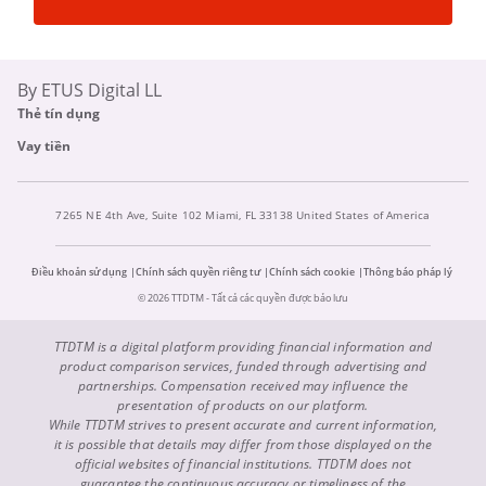
By ETUS Digital LL
Thẻ tín dụng
Vay tiền
7265 NE 4th Ave, Suite 102 Miami, FL 33138 United States of America
Điều khoản sử dụng
Chính sách quyền riêng tư
Chính sách cookie
Thông báo pháp lý
© 2026 TTDTM - Tất cả các quyền được bảo lưu
TTDTM is a digital platform providing financial information and
product comparison services, funded through advertising and
partnerships. Compensation received may influence the
presentation of products on our platform.
While TTDTM strives to present accurate and current information,
it is possible that details may differ from those displayed on the
official websites of financial institutions. TTDTM does not
guarantee the continuous accuracy or timeliness of the