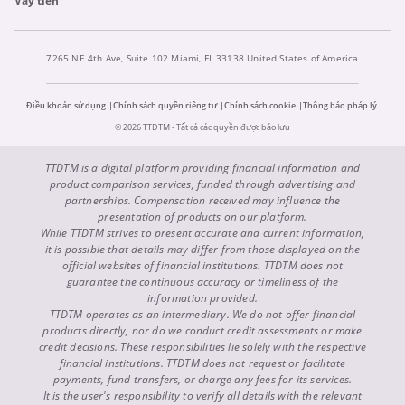
Vay tiền
7265 NE 4th Ave, Suite 102 Miami, FL 33138 United States of America
Điều khoản sử dụng
Chính sách quyền riêng tư
Chính sách cookie
Thông báo pháp lý
© 2026 TTDTM - Tất cả các quyền được bảo lưu
TTDTM is a digital platform providing financial information and
product comparison services, funded through advertising and
partnerships. Compensation received may influence the
presentation of products on our platform.
While TTDTM strives to present accurate and current information,
it is possible that details may differ from those displayed on the
official websites of financial institutions. TTDTM does not
guarantee the continuous accuracy or timeliness of the
information provided.
TTDTM operates as an intermediary. We do not offer financial
products directly, nor do we conduct credit assessments or make
credit decisions. These responsibilities lie solely with the respective
financial institutions. TTDTM does not request or facilitate
payments, fund transfers, or charge any fees for its services.
It is the user's responsibility to verify all details with the relevant