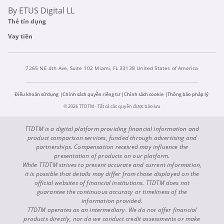
By ETUS Digital LL
Thẻ tín dụng
Vay tiền
7265 NE 4th Ave, Suite 102 Miami, FL 33138 United States of America
Điều khoản sử dụng
Chính sách quyền riêng tư
Chính sách cookie
Thông báo pháp lý
© 2026 TTDTM - Tất cả các quyền được bảo lưu
TTDTM is a digital platform providing financial information and
product comparison services, funded through advertising and
partnerships. Compensation received may influence the
presentation of products on our platform.
While TTDTM strives to present accurate and current information,
it is possible that details may differ from those displayed on the
official websites of financial institutions. TTDTM does not
guarantee the continuous accuracy or timeliness of the
information provided.
TTDTM operates as an intermediary. We do not offer financial
products directly, nor do we conduct credit assessments or make