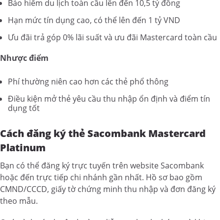
Bảo hiểm du lịch toàn cầu lên đến 10,5 tỷ đồng
Hạn mức tín dụng cao, có thể lên đến 1 tỷ VND
Ưu đãi trả góp 0% lãi suất và ưu đãi Mastercard toàn cầu
Nhược điểm
Phí thường niên cao hơn các thẻ phổ thông
Điều kiện mở thẻ yêu cầu thu nhập ổn định và điểm tín
dụng tốt
Cách đăng ký thẻ Sacombank Mastercard
Platinum
Bạn có thể đăng ký trực tuyến trên website Sacombank
hoặc đến trực tiếp chi nhánh gần nhất. Hồ sơ bao gồm
CMND/CCCD, giấy tờ chứng minh thu nhập và đơn đăng ký
theo mẫu.