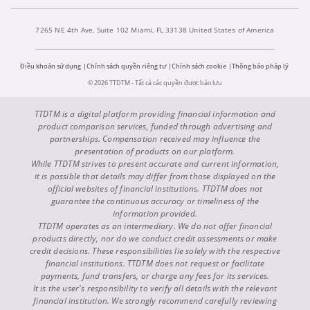
7265 NE 4th Ave, Suite 102 Miami, FL 33138 United States of America
Điều khoản sử dụng
Chính sách quyền riêng tư
Chính sách cookie
Thông báo pháp lý
© 2026 TTDTM - Tất cả các quyền được bảo lưu
TTDTM is a digital platform providing financial information and
product comparison services, funded through advertising and
partnerships. Compensation received may influence the
presentation of products on our platform.
While TTDTM strives to present accurate and current information,
it is possible that details may differ from those displayed on the
official websites of financial institutions. TTDTM does not
guarantee the continuous accuracy or timeliness of the
information provided.
TTDTM operates as an intermediary. We do not offer financial
products directly, nor do we conduct credit assessments or make
credit decisions. These responsibilities lie solely with the respective
financial institutions. TTDTM does not request or facilitate
payments, fund transfers, or charge any fees for its services.
It is the user's responsibility to verify all details with the relevant
financial institution. We strongly recommend carefully reviewing