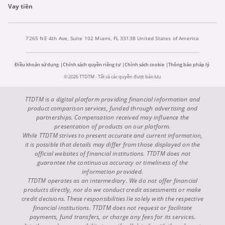
Vay tiền
7265 NE 4th Ave, Suite 102 Miami, FL 33138 United States of America
Điều khoản sử dụng
Chính sách quyền riêng tư
Chính sách cookie
Thông báo pháp lý
© 2026 TTDTM - Tất cả các quyền được bảo lưu
TTDTM is a digital platform providing financial information and
product comparison services, funded through advertising and
partnerships. Compensation received may influence the
presentation of products on our platform.
While TTDTM strives to present accurate and current information,
it is possible that details may differ from those displayed on the
official websites of financial institutions. TTDTM does not
guarantee the continuous accuracy or timeliness of the
information provided.
TTDTM operates as an intermediary. We do not offer financial
products directly, nor do we conduct credit assessments or make
credit decisions. These responsibilities lie solely with the respective
financial institutions. TTDTM does not request or facilitate
payments, fund transfers, or charge any fees for its services.