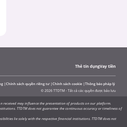
Thẻ tín dụng
Vay tiền
ng
Chính sách quyền riêng tư
Chính sách cookie
Thông báo pháp lý
© 2026 TTDTM - Tất cả các quyền được bảo lưu
n received may influence the presentation of products on our platform.
 institutions. TTDTM does not guarantee the continuous accuracy or timeliness of
ilities lie solely with the respective financial institutions. TTDTM does not