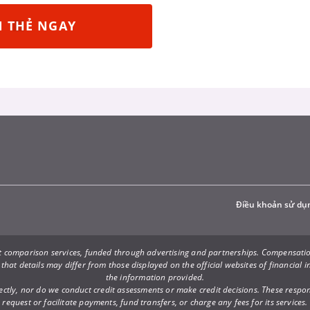
 THẺ NGAY
Điều khoản sử dụ
ct comparison services, funded through advertising and partnerships. Compensatio
 that details may differ from those displayed on the official websites of financial
the information provided.
ly, nor do we conduct credit assessments or make credit decisions. These responsib
request or facilitate payments, fund transfers, or charge any fees for its services.