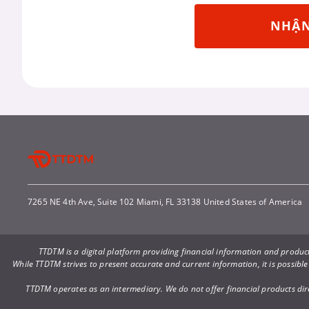
NHẬN
7265 NE 4th Ave, Suite 102 Miami, FL 33138 United States of America
TTDTM is a digital platform providing financial information and produ
While TTDTM strives to present accurate and current information, it is possible
TTDTM operates as an intermediary. We do not offer financial products direct