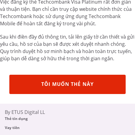
Việc đăng ký thẻ Techcombank Visa Platinum rất đơn giản
và thuận tiện. Bạn chỉ cần truy cập website chính thức của
Techcombank hoặc sử dụng ứng dụng Techcombank
Mobile để hoàn tất đăng ký trong vài phút.
Sau khi điền đầy đủ thông tin, tải lên giấy tờ cần thiết và gửi
yêu cầu, hồ sơ của bạn sẽ được xét duyệt nhanh chóng.
Quy trình duyệt hồ sơ minh bạch và hoàn toàn trực tuyến,
giúp bạn dễ dàng sở hữu thẻ trong thời gian ngắn.
TÔI MUỐN THẺ NÀY
By ETUS Digital LL
Thẻ tín dụng
Vay tiền