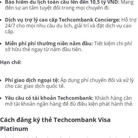
Bảo hiểm du lịch toàn cầu lên đến 10,5 tỷ VND:
Mang
đến sự an tâm tuyệt đối trong mọi chuyến đi.
Dịch vụ trợ lý cao cấp Techcombank Concierge:
Hỗ trợ
24/7 cho mọi nhu cầu du lịch, giải trí và đặt dịch vụ cao
cấp.
Miễn phí phí thường niên năm đầu:
Tiết kiệm chi phí
sở hữu thẻ ngay từ năm đầu tiên.
Hạn chế:
Phí giao dịch ngoại tệ:
Áp dụng phí chuyển đổi và xử lý
cho các giao dịch quốc tế.
Yêu cầu có tài khoản Techcombank:
Khách hàng cần
mở tài khoản ngân hàng để đủ điều kiện phát hành thẻ.
Cách đăng ký thẻ Techcombank Visa
Platinum