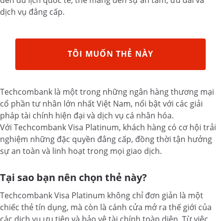
dịch vụ đẳng cấp.
TÔI MUỐN THẺ NÀY
Techcombank là một trong những ngân hàng thương mại
cổ phần tư nhân lớn nhất Việt Nam, nổi bật với các giải
pháp tài chính hiện đại và dịch vụ cá nhân hóa.
Với Techcombank Visa Platinum, khách hàng có cơ hội trải
nghiệm những đặc quyền đẳng cấp, đồng thời tận hưởng
sự an toàn và linh hoạt trong mọi giao dịch.
Tại sao bạn nên chọn thẻ này?
Techcombank Visa Platinum không chỉ đơn giản là một
chiếc thẻ tín dụng, mà còn là cánh cửa mở ra thế giới của
các dịch vụ ưu tiên và bảo vệ tài chính toàn diện. Từ việc