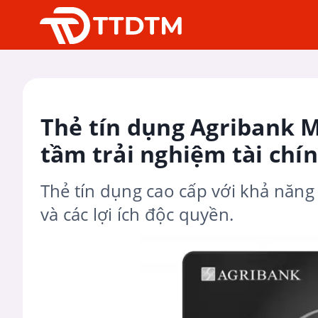
Thẻ tín dụng Agribank 
tầm trải nghiệm tài chí
Thẻ tín dụng cao cấp với khả năn
và các lợi ích độc quyền.