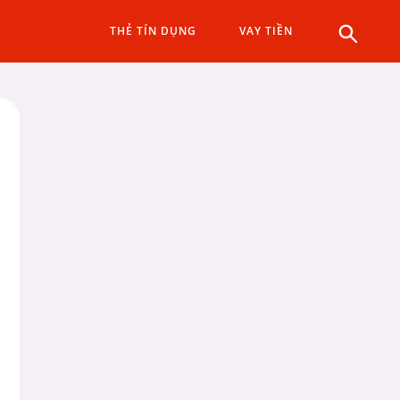
THẺ TÍN DỤNG
VAY TIỀN