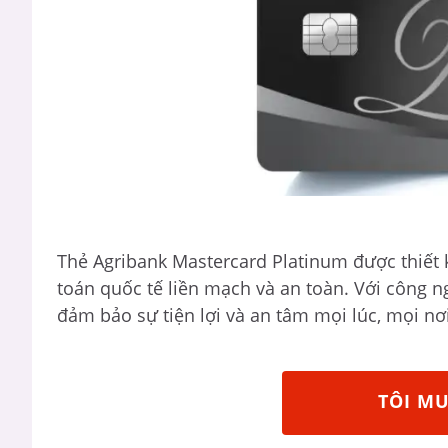
Thẻ Agribank Mastercard Platinum được thiết
toán quốc tế liền mạch và an toàn. Với công 
đảm bảo sự tiện lợi và an tâm mọi lúc, mọi nơi
TÔI M