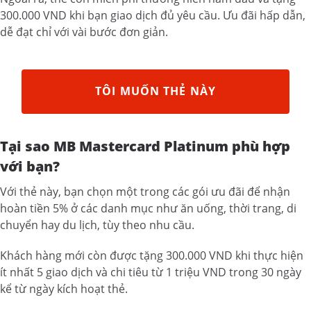
300.000 VND khi bạn giao dịch đủ yêu cầu. Ưu đãi hấp dẫn,
dễ đạt chỉ với vài bước đơn giản.
TÔI MUỐN THẺ NÀY
Tại sao MB Mastercard Platinum phù hợp
với bạn?
Với thẻ này, bạn chọn một trong các gói ưu đãi để nhận
hoàn tiền 5% ở các danh mục như ăn uống, thời trang, di
chuyển hay du lịch, tùy theo nhu cầu.
Khách hàng mới còn được tặng 300.000 VND khi thực hiện
ít nhất 5 giao dịch và chi tiêu từ 1 triệu VND trong 30 ngày
kể từ ngày kích hoạt thẻ.