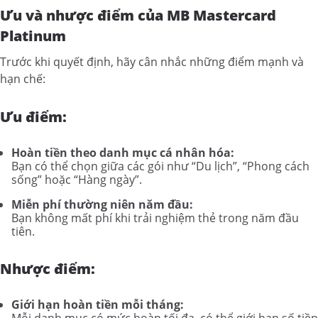
Ưu và nhược điểm của MB Mastercard
Platinum
Trước khi quyết định, hãy cân nhắc những điểm mạnh và
hạn chế:
Ưu điểm:
Hoàn tiền theo danh mục cá nhân hóa:
Bạn có thể chọn giữa các gói như “Du lịch”, “Phong cách
sống” hoặc “Hàng ngày”.
Miễn phí thường niên năm đầu:
Bạn không mất phí khi trải nghiệm thẻ trong năm đầu
tiên.
Nhược điểm:
Giới hạn hoàn tiền mỗi tháng:
Mỗi danh mục có mức hoàn tối đa, có thể giới hạn số tiền