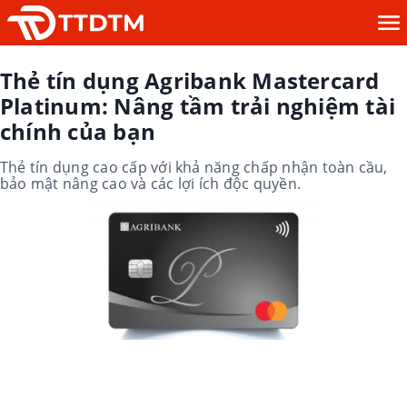
Thẻ tín dụng Agribank Mastercard
Platinum: Nâng tầm trải nghiệm tài
chính của bạn
Thẻ tín dụng cao cấp với khả năng chấp nhận toàn cầu,
bảo mật nâng cao và các lợi ích độc quyền.