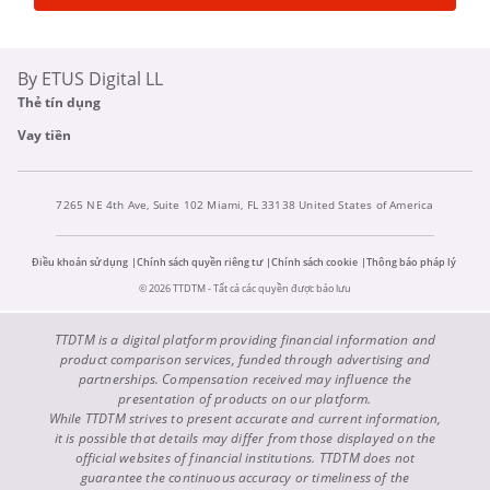
By ETUS Digital LL
Thẻ tín dụng
Vay tiền
7265 NE 4th Ave, Suite 102 Miami, FL 33138 United States of America
Điều khoản sử dụng
Chính sách quyền riêng tư
Chính sách cookie
Thông báo pháp lý
© 2026 TTDTM - Tất cả các quyền được bảo lưu
TTDTM is a digital platform providing financial information and
product comparison services, funded through advertising and
partnerships. Compensation received may influence the
presentation of products on our platform.
While TTDTM strives to present accurate and current information,
it is possible that details may differ from those displayed on the
official websites of financial institutions. TTDTM does not
guarantee the continuous accuracy or timeliness of the