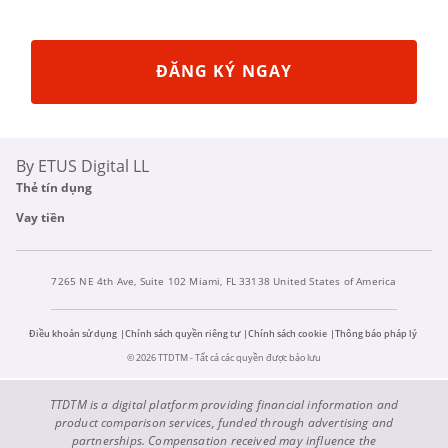
ĐĂNG KÝ NGAY
By ETUS Digital LL
Thẻ tín dụng
Vay tiền
7265 NE 4th Ave, Suite 102 Miami, FL 33138 United States of America
Điều khoản sử dụng
Chính sách quyền riêng tư
Chính sách cookie
Thông báo pháp lý
© 2026 TTDTM - Tất cả các quyền được bảo lưu
TTDTM is a digital platform providing financial information and
product comparison services, funded through advertising and
partnerships. Compensation received may influence the