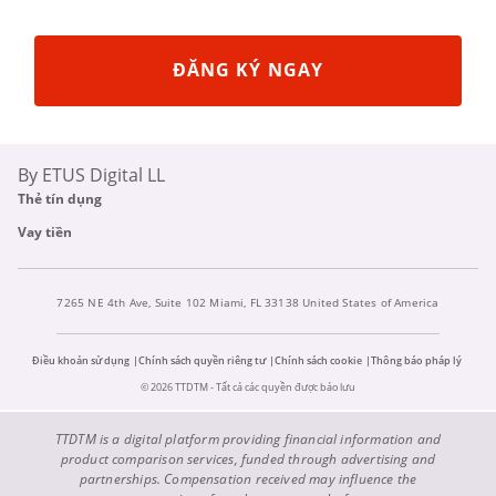
ĐĂNG KÝ NGAY
By ETUS Digital LL
Thẻ tín dụng
Vay tiền
7265 NE 4th Ave, Suite 102 Miami, FL 33138 United States of America
Điều khoản sử dụng
Chính sách quyền riêng tư
Chính sách cookie
Thông báo pháp lý
© 2026 TTDTM - Tất cả các quyền được bảo lưu
TTDTM is a digital platform providing financial information and
product comparison services, funded through advertising and
partnerships. Compensation received may influence the