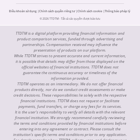
Điều khoản sử dụng
Chính sách quyền riêng tư
Chính sách cookie
Thông báo pháp lý
© 2026 TTDTM - Tất cả các quyền được bảo lưu
TTDTM is a digital platform providing financial information and
product comparison services, funded through advertising and
partnerships. Compensation received may influence the
presentation of products on our platform.
While TTDTM strives to present accurate and current information,
it is possible that details may differ from those displayed on the
official websites of financial institutions. TTDTM does not
guarantee the continuous accuracy or timeliness of the
information provided.
TTDTM operates as an intermediary. We do not offer financial
products directly, nor do we conduct credit assessments or make
credit decisions. These responsibilities lie solely with the respective
financial institutions. TTDTM does not request or facilitate
payments, fund transfers, or charge any fees for its services.
It is the user's responsibility to verify all details with the relevant
financial institution. We strongly recommend carefully reviewing
the terms and conditions provided by financial institutions before
entering into any agreement or contract. Please consult the
institution's specific terms and conditions prior to any application.