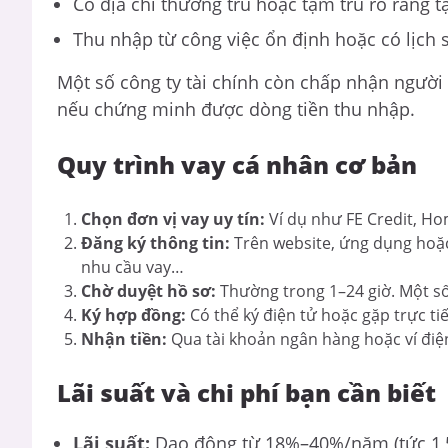
Có địa chỉ thường trú hoặc tạm trú rõ ràng t
Thu nhập từ công việc ổn định hoặc có lịch s
Một số công ty tài chính còn chấp nhận người 
nếu chứng minh được dòng tiền thu nhập.
Quy trình vay cá nhân cơ bản
Chọn đơn vị vay uy tín:
Ví dụ như FE Credit, Ho
Đăng ký thông tin:
Trên website, ứng dụng hoặc
nhu cầu vay…
Chờ duyệt hồ sơ:
Thường trong 1–24 giờ. Một số
Ký hợp đồng:
Có thể ký điện tử hoặc gặp trực ti
Nhận tiền:
Qua tài khoản ngân hàng hoặc ví đi
Lãi suất và chi phí bạn cần biết
Lãi suất:
Dao động từ 18%–40%/năm (tức 1,5