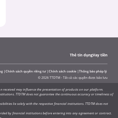
Thẻ tín dụng
Vay tiền
ng
Chính sách quyền riêng tư
Chính sách cookie
Thông báo pháp lý
© 2026 TTDTM - Tất cả các quyền được bảo lưu
n received may influence the presentation of products on our platform.
 institutions. TTDTM does not guarantee the continuous accuracy or timeliness of
ilities lie solely with the respective financial institutions. TTDTM does not
ovided by financial institutions before entering into any agreement or contract.
n.