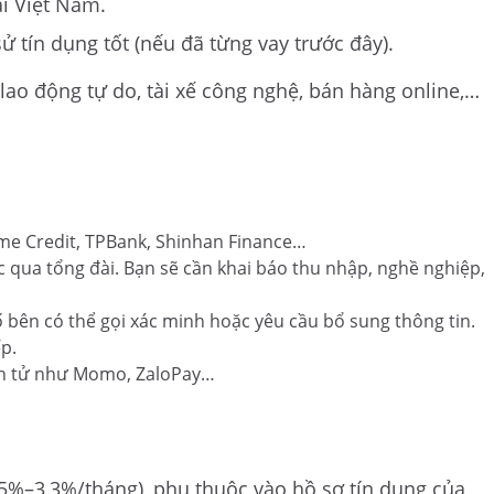
ại Việt Nam.
ử tín dụng tốt (nếu đã từng vay trước đây).
lao động tự do, tài xế công nghệ, bán hàng online,…
me Credit, TPBank, Shinhan Finance…
 qua tổng đài. Bạn sẽ cần khai báo thu nhập, nghề nghiệp,
 bên có thể gọi xác minh hoặc yêu cầu bổ sung thông tin.
ếp.
ện tử như Momo, ZaloPay…
%–3,3%/tháng), phụ thuộc vào hồ sơ tín dụng của