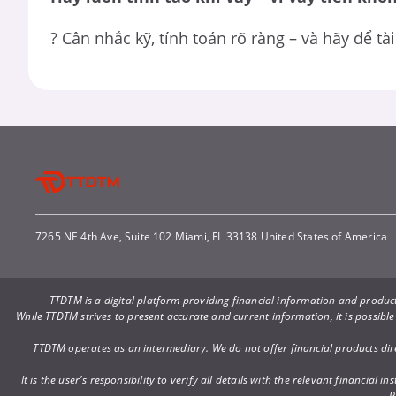
? Cân nhắc kỹ, tính toán rõ ràng – và hãy để t
7265 NE 4th Ave, Suite 102 Miami, FL 33138 United States of America
TTDTM is a digital platform providing financial information and produ
While TTDTM strives to present accurate and current information, it is possible
TTDTM operates as an intermediary. We do not offer financial products direct
It is the user's responsibility to verify all details with the relevant financi
P