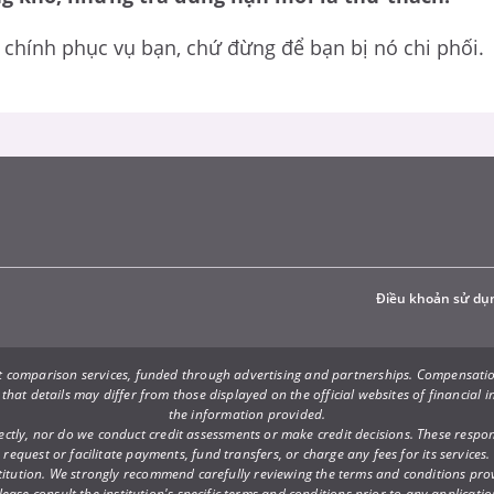
ài chính phục vụ bạn, chứ đừng để bạn bị nó chi phối.
Điều khoản sử dụ
ct comparison services, funded through advertising and partnerships. Compensatio
 that details may differ from those displayed on the official websites of financial
the information provided.
ly, nor do we conduct credit assessments or make credit decisions. These responsib
request or facilitate payments, fund transfers, or charge any fees for its services.
al institution. We strongly recommend carefully reviewing the terms and conditions pr
lease consult the institution's specific terms and conditions prior to any applicatio