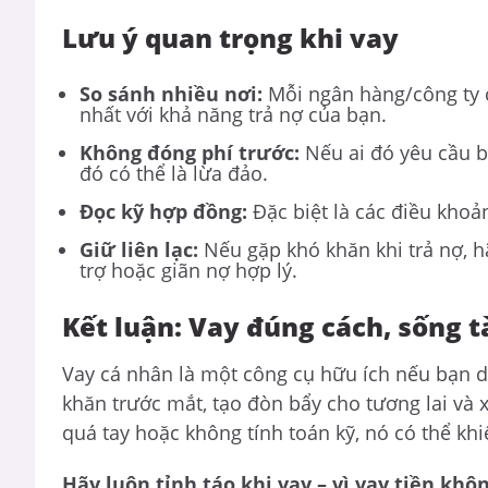
Lưu ý quan trọng khi vay
So sánh nhiều nơi:
Mỗi ngân hàng/công ty 
nhất với khả năng trả nợ của bạn.
Không đóng phí trước:
Nếu ai đó yêu cầu bạ
đó có thể là lừa đảo.
Đọc kỹ hợp đồng:
Đặc biệt là các điều khoản
Giữ liên lạc:
Nếu gặp khó khăn khi trả nợ, 
trợ hoặc giãn nợ hợp lý.
Kết luận: Vay đúng cách, sống 
Vay cá nhân là một công cụ hữu ích nếu bạn 
khăn trước mắt, tạo đòn bẩy cho tương lai và 
quá tay hoặc không tính toán kỹ, nó có thể khiế
Hãy luôn tỉnh táo khi vay – vì vay tiền kh