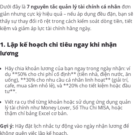
Dưới đây là
7 nguyên tắc quản lý tài chính cá nhân
đơn
giản nhưng cực kỳ hiệu quả – nếu áp dụng đều đặn, bạn sẽ
thấy sự thay đổi rõ rệt trong cách kiểm soát dòng tiền, tiết
kiệm và giảm áp lực tài chính hằng ngày.
1. Lập kế hoạch chi tiêu ngay khi nhận
lương
Hãy chia khoản lương của bạn ngay trong ngày nhận: ví
dụ **50% cho chi phí cố định** (tiền nhà, điện nước, ăn
uống), **30% cho nhu cầu cá nhân linh hoạt** (giải trí,
cafe, mua sắm nhỏ lẻ), và **20% cho tiết kiệm hoặc đầu
tư**.
Viết ra cụ thể từng khoản hoặc sử dụng ứng dụng quản
lý tài chính như Money Lover, Sổ Thu Chi MISA, hoặc
thậm chí bảng Excel cơ bản.
Gợi ý:
Hãy đặt lịch nhắc tự động vào ngày nhận lương để
không quên việc lập kế hoạch.