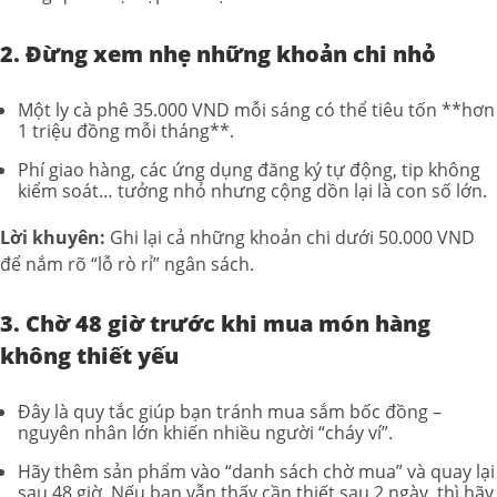
2. Đừng xem nhẹ những khoản chi nhỏ
Một ly cà phê 35.000 VND mỗi sáng có thể tiêu tốn **hơn
1 triệu đồng mỗi tháng**.
Phí giao hàng, các ứng dụng đăng ký tự động, tip không
kiểm soát… tưởng nhỏ nhưng cộng dồn lại là con số lớn.
Lời khuyên:
Ghi lại cả những khoản chi dưới 50.000 VND
để nắm rõ “lỗ rò rỉ” ngân sách.
3. Chờ 48 giờ trước khi mua món hàng
không thiết yếu
Đây là quy tắc giúp bạn tránh mua sắm bốc đồng –
nguyên nhân lớn khiến nhiều người “cháy ví”.
Hãy thêm sản phẩm vào “danh sách chờ mua” và quay lại
sau 48 giờ. Nếu bạn vẫn thấy cần thiết sau 2 ngày, thì hãy